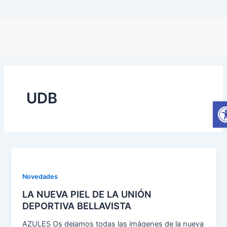
Ir
F
T
Y
I
a
w
o
n
al
c
i
u
s
contenido
e
t
t
t
b
t
u
a
o
e
b
g
o
r
e
r
k
a
-
m
f
UDB
A
Novedades
LA NUEVA PIEL DE LA UNIÓN
DEPORTIVA BELLAVISTA
AZULES Os dejamos todas las imágenes de la nueva