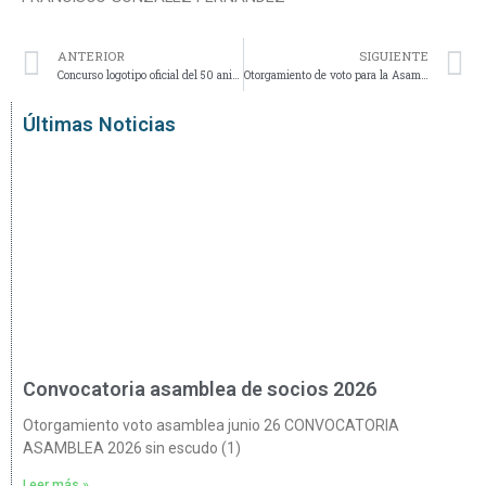
Ant
S
ANTERIOR
SIGUIENTE
Concurso logotipo oficial del 50 aniversario de la U.D.Bellavista
Otorgamiento de voto para la Asamblea Ordinaria del próximo día 13 de junio
Últimas Noticias
Convocatoria asamblea de socios 2026
Otorgamiento voto asamblea junio 26 CONVOCATORIA
ASAMBLEA 2026 sin escudo (1)
Leer más »